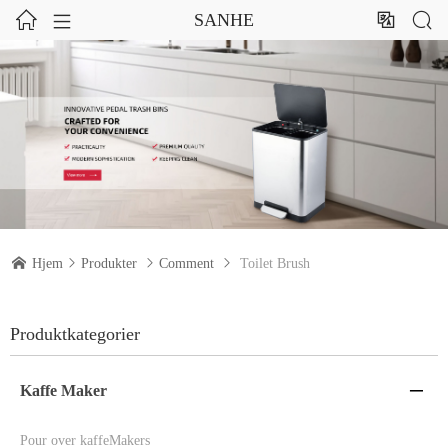




SANHE

Hjem

Produkter

Comment

Toilet Brush
Produktkategorier
Kaffe Maker

Pour over kaffeMakers