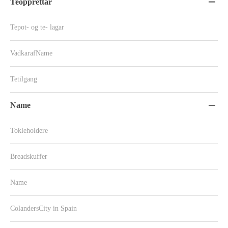
Teopprettar

Tepot- og te- lagar
VadkarafName
Tetilgang
Name

Tokleholdere
Breadskuffer
Name
ColandersCity in Spain