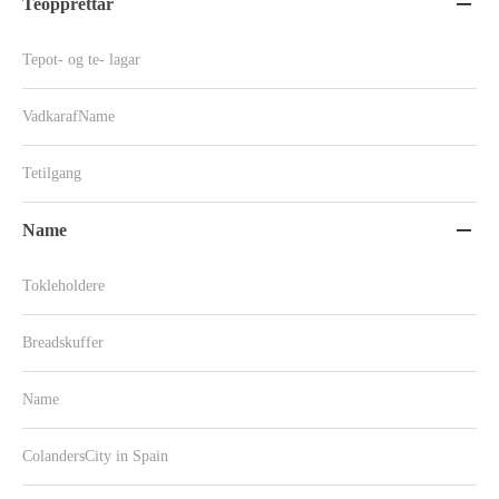
Teopprettar

Tepot- og te- lagar
VadkarafName
Tetilgang
Name

Tokleholdere
Breadskuffer
Name
ColandersCity in Spain