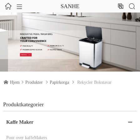




SANHE

Hjem

Produkter

Papirkorga

Rekycler Bokstavar
Produktkategorier
Kaffe Maker

Pour over kaffeMakers