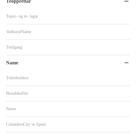
Teopprettar

Tepot- og te- lagar
VadkarafName
Tetilgang
Name

Tokleholdere
Breadskuffer
Name
ColandersCity in Spain