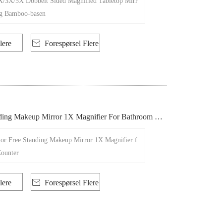
2X/3X/5X Dobbelt Sided Magnified Tabletop Mirr
ig Bamboo-basen
lere

Forespørsel Flere
nding Makeup Mirror 1X Magnifier For Bathroom Co
Stor Free Standing Makeup Mirror 1X Magnifier f
ounter
lere

Forespørsel Flere