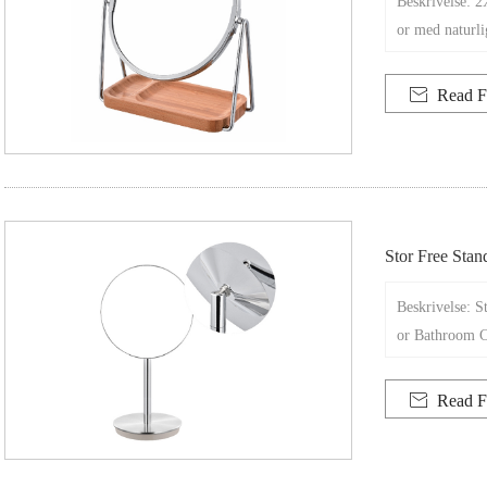
Beskrivelse: 
or med naturl

Read F
Stor Free Sta
Unter
Beskrivelse: 
or Bathroom C

Read F