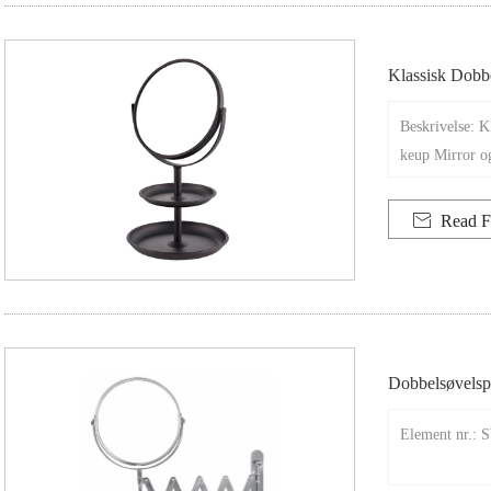
Klassisk Dobb
Og Tabletop S
Beskrivelse: 
keup Mirror o

Read F
Dobbelsøvelsp
Element nr.: