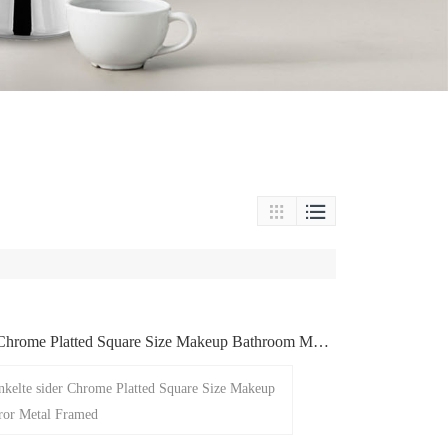


 Chrome Platted Square Size Makeup Bathroom Mirr
ed
Enkelte sider Chrome Platted Square Size Makeup
ror Metal Framed