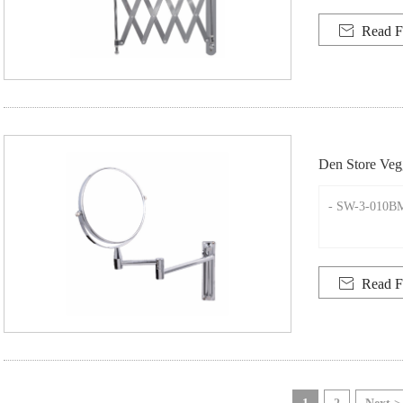

Read F
Den Store Veg
- SW-3-010B

Read F