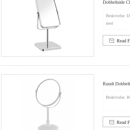
Dobbeltside C
Beskrivelse: D
med

Read F
Rundt Dobbelt
Beskrivelse: R

Read F