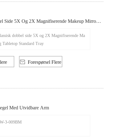
el Side 5X Og 2X Magnifiserende Makeup Mirror
tandard Tray
Klassisk dobbel side 5X og 2X Magnifiserende Ma
g Tabletop Standard Tray
lere

Forespørsel Flere
egel Med Utvidbare Arm
 SW-3-009BM