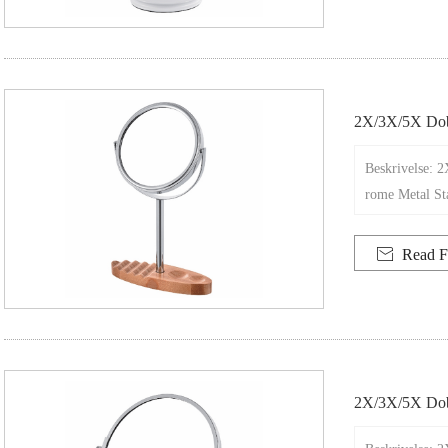
2X/3X/5X Dob
Ndard
Beskrivelse: 
rome Metal St

Read F
2X/3X/5X Dobb
Bamboo-Baser