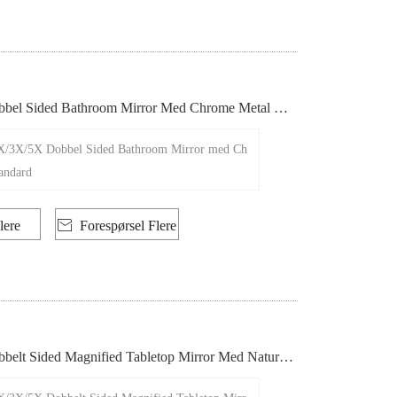
bel Sided Bathroom Mirror Med Chrome Metal Sta
2X/3X/5X Dobbel Sided Bathroom Mirror med Ch
andard
lere

Forespørsel Flere
elt Sided Magnified Tabletop Mirror Med Naturlig
ing