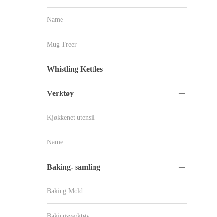
Name
Mug Treer
Whistling Kettles
Verktøy

Kjøkkenet utensil
Name
Baking- samling

Baking Mold
Bakingsverktøy