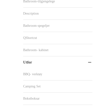
Bathroom-tilgjengelege
Description
Bathroom-spegeljer
QShortcut
Bathroom- kabinet
Utfor

BBQ- verktøy
Camping Set
Bokstboksar