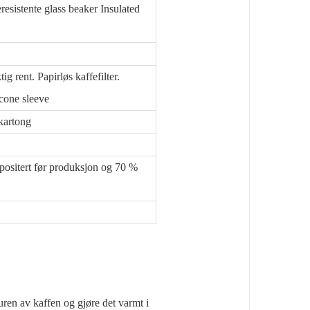
meresistente glass beaker Insulated
ig rent. Papirløs kaffefilter.
icone sleeve
rkartong
positert før produksjon og 70 %
ren av kaffen og gjøre det varmt i