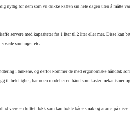
ldig nyttig for dem som vil drikke kaffen sin hele dagen uten å måtte va
fkaffe
servere med kapasiteter fra 1 liter til 2 liter eller mer. Disse kan bru
 sosiale samlinger etc.
åndtering i tankene, og derfor kommer de med ergonomiske håndtak som 
llegg til beleilighet, har noen modeller en hånd som kaster mekanismer og
alltid være en lufttett lokk som kan holde både smak og aroma på disse l