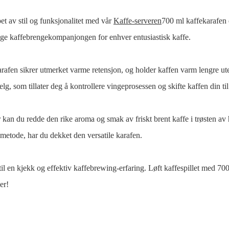
et av stil og funksjonalitet med vår
Kaffe-serveren
700 ml kaffekarafen 
elige kaffebrengekompanjongen for enhver entusiastisk kaffe.
afen sikrer utmerket varme retensjon, og holder kaffen varm lengre ut
elg, som tillater deg å kontrollere vingeprosessen og skifte kaffen din ti
an du redde den rike aroma og smak av friskt brent kaffe i trøsten av
emetode, har du dekket den versatile karafen.
 til en kjekk og effektiv kaffebrewing-erfaring. Løft kaffespillet med 
er!