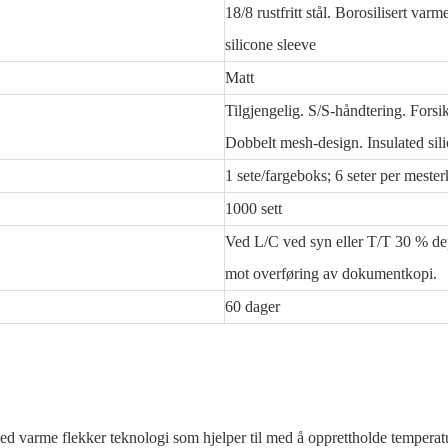
18/8 rustfritt stål. Borosilisert var
silicone sleeve
Matt
Tilgjengelig. S/S-håndtering. Forsikt
Dobbelt mesh-design. Insulated sil
1 sete/fargeboks; 6 seter per meste
1000 sett
Ved L/C ved syn eller T/T 30 % de
mot overføring av dokumentkopi.
60 dager
ed varme flekker teknologi som hjelper til med å opprettholde temperatu