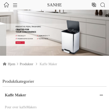




SANHE

Hjem

Produkter

Kaffe Maker
Produktkategorier
Kaffe Maker

Pour over kaffeMakers