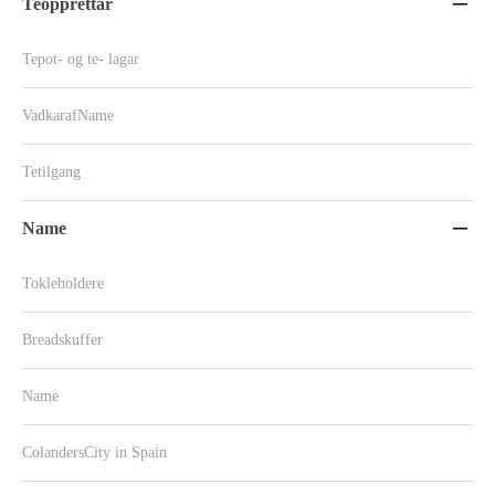
Teopprettar

Tepot- og te- lagar
VadkarafName
Tetilgang
Name

Tokleholdere
Breadskuffer
Name
ColandersCity in Spain