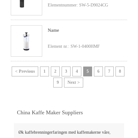
Elementnummer: SW-5-D9024CG
Name
Element nr.: SW-1-0400HMF
< Previous
1
2
3
4
5
6
7
8
9
Next >
China Kaffe Maker Suppliers
Øk kaffebrenningerfaringen med kaffemakerne våre,